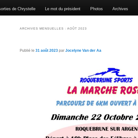
orties de Chrystelle
Le mot du président
Photos
Archives
ARCHIVES MENSUELLES :
AOÛT 2023
Publié le
31 août 2023
par
Jocelyne Van der Aa