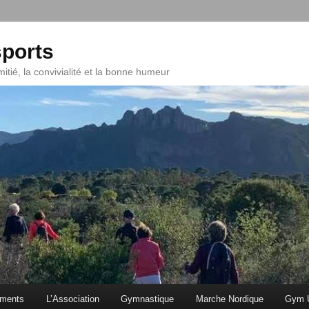
ports
mitié, la convivialité et la bonne humeur
ments
L’Association
Gymnastique
Marche Nordique
Gym U