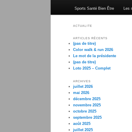
Sports Santé Bien Être
Les s
ACTUALITE
ARTICLES RÉCENTS
(pas de titre)
Color walk & run 2026
Le mot de la présidente
(pas de titre)
Loto 2025 – Complet
ARCHIVES
juillet 2026
mai 2026
décembre 2025
novembre 2025
octobre 2025
septembre 2025
août 2025
juillet 2025