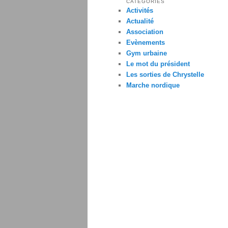
CATÉGORIES
Activités
Actualité
Association
Evènements
Gym urbaine
Le mot du président
Les sorties de Chrystelle
Marche nordique