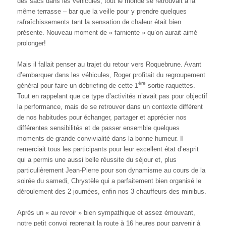
des sacs dans les véhicules, tout le monde se retrouvait à la
même terrasse – bar que la veille pour y prendre quelques
rafraîchissements tant la sensation de chaleur était bien
présente. Nouveau moment de « farniente » qu’on aurait aimé
prolonger!
Mais il fallait penser au trajet du retour vers Roquebrune. Avant
d’embarquer dans les véhicules, Roger profitait du regroupement
ère
général pour faire un débriefing de cette 1
sortie-raquettes.
Tout en rappelant que ce type d’activités n’avait pas pour objectif
la performance, mais de se retrouver dans un contexte différent
de nos habitudes pour échanger, partager et apprécier nos
différentes sensibilités et de passer ensemble quelques
moments de grande convivialité dans la bonne humeur. Il
remerciait tous les participants pour leur excellent état d’esprit
qui a permis une aussi belle réussite du séjour et, plus
particulièrement Jean-Pierre pour son dynamisme au cours de la
soirée du samedi, Chrystèle qui a parfaitement bien organisé le
déroulement des 2 journées, enfin nos 3 chauffeurs des minibus.
Après un « au revoir » bien sympathique et assez émouvant,
notre petit convoi reprenait la route à 16 heures pour parvenir à