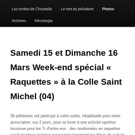
Les sorties de Chrystelle
Le mot du président
Photos
Archives
Nécrologie
Samedi 15 et Dimanche 16
Mars Week-end spécial «
Raquettes » à la Colle Saint
Michel (04)
38 adhérents ont participé à cette sortie, inhabituelle pour notre
association, sur 2 jours, pour se livrer à une activité sportive
inconnue pour les ¾ d’entre eux : des randonnées en raquettes
sur le manteau neigeux recouvrant largement les Alpes du sud en