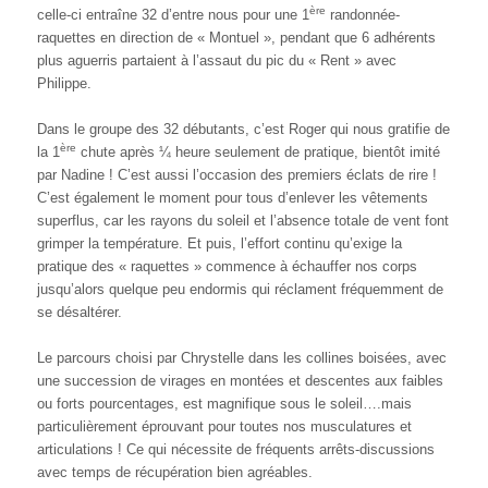
ère
celle-ci entraîne 32 d’entre nous pour une 1
randonnée-
raquettes en direction de « Montuel », pendant que 6 adhérents
plus aguerris partaient à l’assaut du pic du « Rent » avec
Philippe.
Dans le groupe des 32 débutants, c’est Roger qui nous gratifie de
ère
la 1
chute après ¼ heure seulement de pratique, bientôt imité
par Nadine ! C’est aussi l’occasion des premiers éclats de rire !
C’est également le moment pour tous d’enlever les vêtements
superflus, car les rayons du soleil et l’absence totale de vent font
grimper la température. Et puis, l’effort continu qu’exige la
pratique des « raquettes » commence à échauffer nos corps
jusqu’alors quelque peu endormis qui réclament fréquemment de
se désaltérer.
Le parcours choisi par Chrystelle dans les collines boisées, avec
une succession de virages en montées et descentes aux faibles
ou forts pourcentages, est magnifique sous le soleil….mais
particulièrement éprouvant pour toutes nos musculatures et
articulations ! Ce qui nécessite de fréquents arrêts-discussions
avec temps de récupération bien agréables.