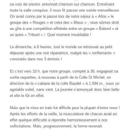
sa voix de stentor, entonnait chanson sur chanson. Entraînant
toute la salle conquise, il nous fit passer une soirée merveilleuse.
On avait connu par le passé lors de notre séjour à « Allos » le
groupe des « Rouges » et celui des « Bleus » ; nous eûmes droit
au gîte à une compétition effrénée entre un groupe « Babord » et
un autre « Tribord » ! Quel moment inoubliable !
Le dimanche, à 8 heures, tout le monde se retrouvait au petit
déjeuner après une nuit réparatrice, malgré les « ronflements »
constatés dans nos 3 dortoirs !
Et c’est vers 10 h. que notre groupe, complet à 38, engageait sa
sortie raquettes, à nouveau à partir de la Colle St Michel, en
direction de la « cabane de la colle Baudet » à 1.594 m., sous un
agréable soleil, sans vent. La journée s’annonçait donc bien belle
et elle le fût en effet.
Mais que la mise en train fut difficile pour la plupart d’entre nous !
Après les efforts de la veille, la musculature de chacun avait en
effet quelque difficulté à répondre harmonieusement à nos
sollicitations. Mais, progressivement, la forme revenait.