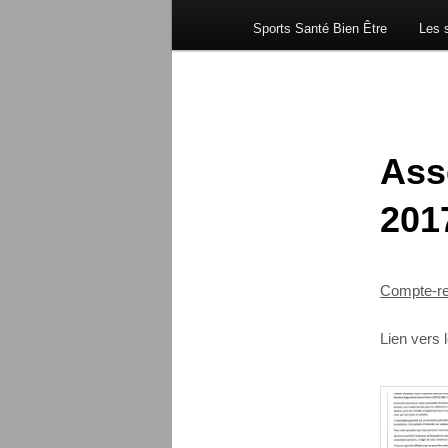
Sports Santé Bien Être
Les s
Ass
201
Compte-re
Lien vers 