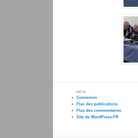
MÉTA
Connexion
Flux des publications
Flux des commentaires
Site de WordPress-FR