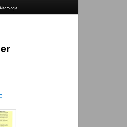
Nécrologie
ier
E