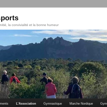
ports
mitié, la convivialité et la bonne humeur
ments
L’Association
Gymnastique
Marche Nordique
Gym 