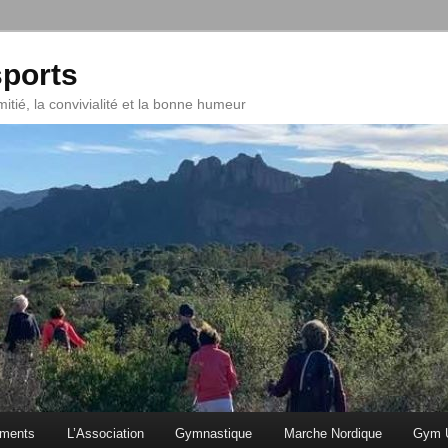
ports
mitié, la convivialité et la bonne humeur
ments
L’Association
Gymnastique
Marche Nordique
Gym U