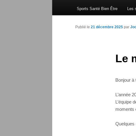
Sports Santé Bien Être
Les s
Publié le
21 décembre 2025
par
Joc
Le 
Bonjour à 
L’année 2
L’équipe 
moments d
Quelques 