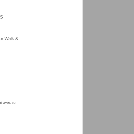
CS
or Walk &
ori avec son