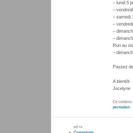
– lundi 5 j
– vendredi
– samedi 1
– vendredi
– dimanche
– dimanche
Run au st
– dimanch
Passez de
A bientôt
Jocelyne
Ce contenu 
permalien
.
MÉTA
Connexion