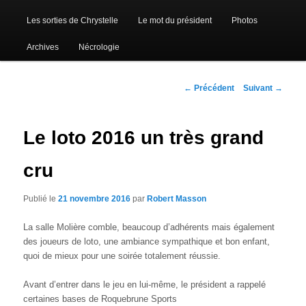
Les sorties de Chrystelle
Le mot du président
Photos
Archives
Nécrologie
Navigation
←
Précédent
Suivant
→
des
articles
Le loto 2016 un très grand
cru
Publié le
21 novembre 2016
par
Robert Masson
La salle Molière comble, beaucoup d’adhérents mais également
des joueurs de loto, une ambiance sympathique et bon enfant,
quoi de mieux pour une soirée totalement réussie.
Avant d’entrer dans le jeu en lui-même, le président a rappelé
certaines bases de Roquebrune Sports