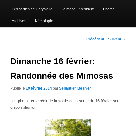
Les sorties de Chrystelle
Le mot du président
Photos
Archives
Nécrologie
Navigation
←
Précédent
Suivant
→
des
articles
Dimanche 16 février:
Randonnée des Mimosas
Publié le
19 février 2014
par
Sébastien Besnier
Les photos et le récit de la sortie de la sortie du 16 février sont
disponibles ici: