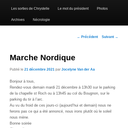
Les sorties de Chrystelle
Le mot du président
Photos
Archives
Nécrologie
Navigation
←
Précédent
Suivant
→
des
articles
Marche Nordique
Publié le
21 décembre 2021
par
Jocelyne Van der Aa
Bonjour à tous,
Rendez-vous demain mardi 21 décembre à 13h30 sur le parking
de la chapelle st Roch ou à 13h45 au col du Bougnon, sur le
parking du tir à l’arc.
Au vu du froid de ces jours-ci (aujourd’hui et demain) nous ne
ferons pas ce qui a été annoncé, nous irons plutôt où le soleil
nous mène.
Bonne soirée