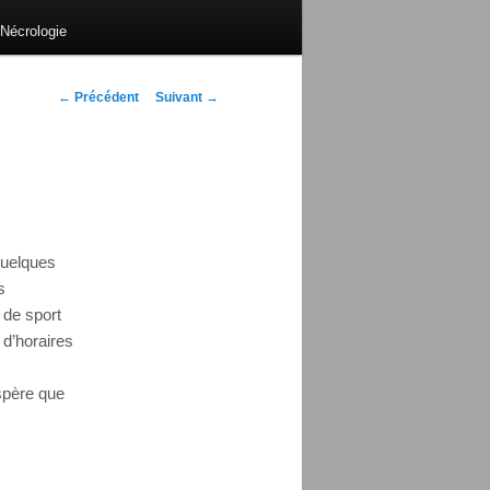
Nécrologie
Navigation
←
Précédent
Suivant
→
des
articles
quelques
s
 de sport
 d’horaires
espère que