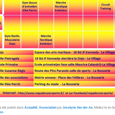
a été publié dans
Actualité
,
Association
par
Jocelyne Van der Aa
. Mettez-le en f
en
.