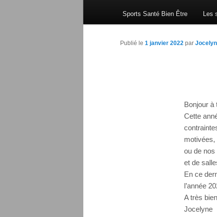
Sports Santé Bien Être
Les s
Publié le
1 janvier 2022
par
Jocelyn
Bonjour à 
Cette anné
contrainte
motivées, 
ou de nos 
et de sall
En ce dern
l’année 20
A très bien
Jocelyne