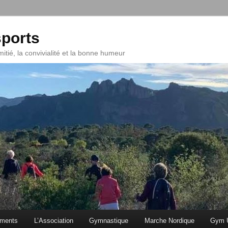
ports
mitié, la convivialité et la bonne humeur
ments
L’Association
Gymnastique
Marche Nordique
Gym U