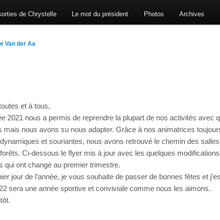
orties de Chrystelle
Le mot du président
Photos
Archives
e Van der Aa
toutes et à tous,
e 2021 nous a permis de reprendre la plupart de nos activités avec 
s mais nous avons su nous adapter. Grâce à nos animatrices toujour
dynamiques et souriantes, nous avons retrouvé le chemin des salles
forêts. Ci-dessous le flyer mis à jour avec les quelques modifications
es qui ont changé au premier trimestre.
ier jour de l’année, je vous souhaite de passer de bonnes fêtes et j’
22 sera une année sportive et conviviale comme nous les aimons.
tôt.