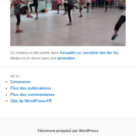
Ce contenu a été publié dans
Actualité
par
Jocelyne Van der Aa
.
Mettez-le en favori avec son
permalien
.
MÉTA
Connexion
Flux des publications
Flux des commentaires
Site de WordPress-FR
Fièrement propulsé par WordPress