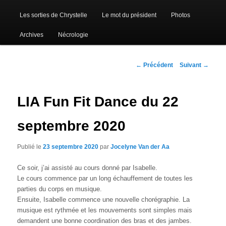
Les sorties de Chrystelle
Le mot du président
Photos
Archives
Nécrologie
Navigation
←
Précédent
Suivant
→
des
articles
LIA Fun Fit Dance du 22
septembre 2020
Publié le
23 septembre 2020
par
Jocelyne Van der Aa
Ce soir, j’ai assisté au cours donné par Isabelle.
Le cours commence par un long échauffement de toutes les
parties du corps en musique.
Ensuite, Isabelle commence une nouvelle chorégraphie. La
musique est rythmée et les mouvements sont simples mais
demandent une bonne coordination des bras et des jambes.