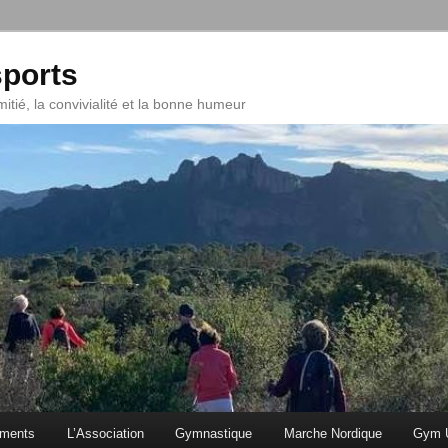
ports
mitié, la convivialité et la bonne humeur
ments
L’Association
Gymnastique
Marche Nordique
Gym U