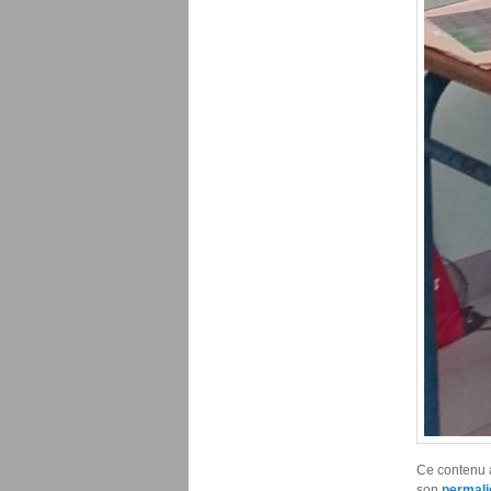
Ce contenu 
son
permali