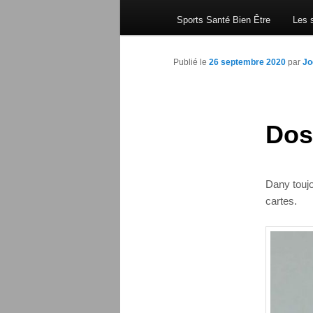
Sports Santé Bien Être
Les s
Publié le
26 septembre 2020
par
Jo
Dos
Dany toujo
cartes.