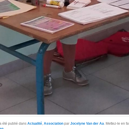
a été publié dans
Actualité
,
Association
par
Jocelyne Van der Aa
. Mettez-le en f
en
.