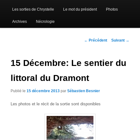
Les sorties de Chrystelle
Le mot du président
Photos
Archives
Nécrologie
Navigation
←
Précédent
Suivant
→
des
articles
15 Décembre: Le sentier du
littoral du Dramont
Publié le
15 décembre 2013
par
Sébastien Besnier
Les photos et le récit de la sortie sont disponibles