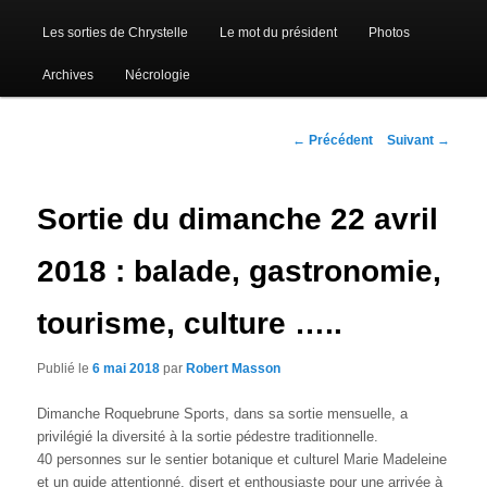
Les sorties de Chrystelle
Le mot du président
Photos
Archives
Nécrologie
Navigation
←
Précédent
Suivant
→
des
articles
Sortie du dimanche 22 avril
2018 : balade, gastronomie,
tourisme, culture …..
Publié le
6 mai 2018
par
Robert Masson
Dimanche Roquebrune Sports, dans sa sortie mensuelle, a
privilégié la diversité à la sortie pédestre traditionnelle.
40 personnes sur le sentier botanique et culturel Marie Madeleine
et un guide attentionné, disert et enthousiaste pour une arrivée à