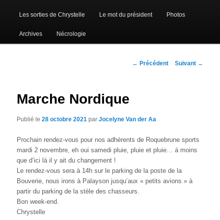
Les sorties de Chrystelle
Le mot du président
Photos
Archives
Nécrologie
Navigation
←
Précédent
Suivant
→
des
articles
Marche Nordique
Publié le
28 octobre 2021
par
Jocelyne Van der Aa
Prochain rendez-vous pour nos adhérents de Roquebrune sports
mardi 2 novembre, eh oui samedi pluie, pluie et pluie… à moins
que d’ici là il y ait du changement !
Le rendez-vous sera à 14h sur le parking de la poste de la
Bouverie, nous irons à Palayson jusqu’aux « petits avions » à
partir du parking de la stèle des chasseurs.
Bon week-end.
Chrystelle