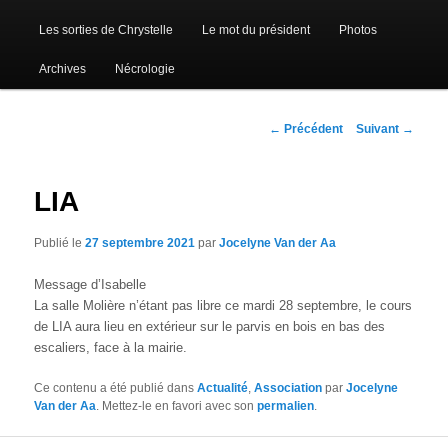
Les sorties de Chrystelle
Le mot du président
Photos
Archives
Nécrologie
Navigation
←
Précédent
Suivant
→
des
articles
LIA
Publié le
27 septembre 2021
par
Jocelyne Van der Aa
Message d’Isabelle
La salle Molière n’étant pas libre ce mardi 28 septembre, le cours
de LIA aura lieu en extérieur sur le parvis en bois en bas des
escaliers, face à la mairie.
Ce contenu a été publié dans
Actualité
,
Association
par
Jocelyne
Van der Aa
. Mettez-le en favori avec son
permalien
.