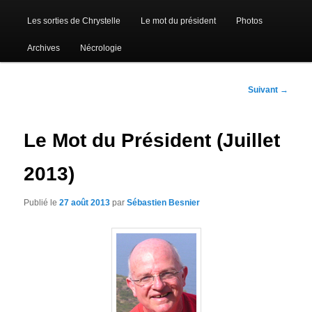
Les sorties de Chrystelle
Le mot du président
Photos
Archives
Nécrologie
Navigation
Suivant
→
des
articles
Le Mot du Président (Juillet
2013)
Publié le
27 août 2013
par
Sébastien Besnier