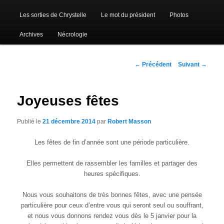
Les sorties de Chrystelle
Le mot du président
Photos
Archives
Nécrologie
Navigation
←
Précédent
Suivant
→
des
articles
Joyeuses fêtes
Publié le
21 décembre 2014
par
Robert Masson
Les fêtes de fin d’année sont une période particulière.
Elles permettent de rassembler les familles et partager des
heures spécifiques.
Nous vous souhaitons de très bonnes fêtes, avec une pensée
particulière pour ceux d’entre vous qui seront seul ou souffrant,
et nous vous donnons rendez vous dès le 5 janvier pour la