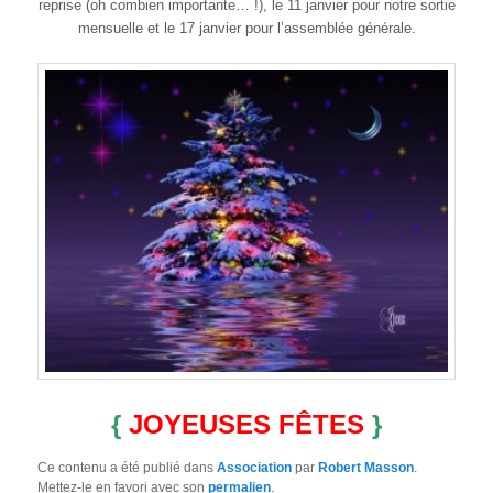
reprise (oh combien importante… !), le 11 janvier pour notre sortie
mensuelle et le 17 janvier pour l’assemblée générale.
{
JOYEUSES FÊTES
}
Ce contenu a été publié dans
Association
par
Robert Masson
.
Mettez-le en favori avec son
permalien
.