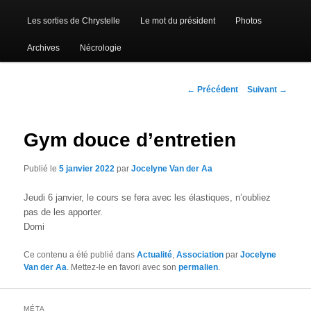
Les sorties de Chrystelle
Le mot du président
Photos
Archives
Nécrologie
Navigation
←
Précédent
Suivant
→
des
articles
Gym douce d’entretien
Publié le
5 janvier 2022
par
Jocelyne Van der Aa
Jeudi 6 janvier, le cours se fera avec les élastiques, n’oubliez
pas de les apporter.
Domi
Ce contenu a été publié dans
Actualité
,
Association
par
Jocelyne
Van der Aa
. Mettez-le en favori avec son
permalien
.
MÉTA