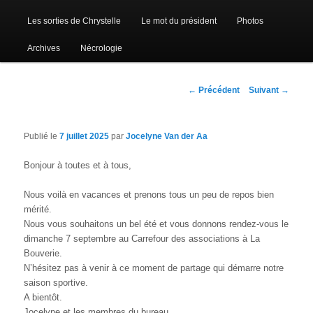
Les sorties de Chrystelle
Le mot du président
Photos
Archives
Nécrologie
Navigation
←
Précédent
Suivant
→
des
articles
Publié le
7 juillet 2025
par
Jocelyne Van der Aa
Bonjour à toutes et à tous,
Nous voilà en vacances et prenons tous un peu de repos bien
mérité.
Nous vous souhaitons un bel été et vous donnons rendez-vous le
dimanche 7 septembre au Carrefour des associations à La
Bouverie.
N’hésitez pas à venir à ce moment de partage qui démarre notre
saison sportive.
A bientôt.
Jocelyne et les membres du bureau.