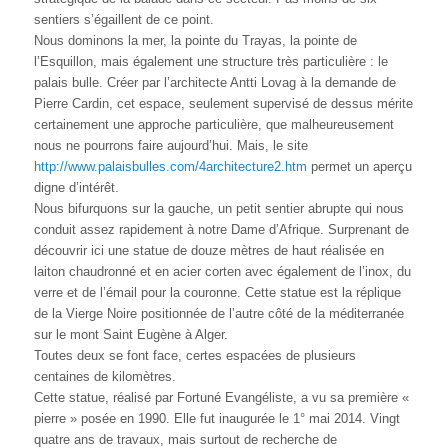
sentiers s’égaillent de ce point.
Nous dominons la mer, la pointe du Trayas, la pointe de
l’Esquillon, mais également une structure très particulière : le
palais bulle. Créer par l’architecte Antti Lovag à la demande de
Pierre Cardin, cet espace, seulement supervisé de dessus mérite
certainement une approche particulière, que malheureusement
nous ne pourrons faire aujourd’hui. Mais, le site
http://www.palaisbulles.com/4architecture2.htm
permet un aperçu
digne d’intérêt.
Nous bifurquons sur la gauche, un petit sentier abrupte qui nous
conduit assez rapidement à notre Dame d’Afrique. Surprenant de
découvrir ici une statue de douze mètres de haut réalisée en
laiton chaudronné et en acier corten avec également de l’inox, du
verre et de l’émail pour la couronne. Cette statue est la réplique
de la Vierge Noire positionnée de l’autre côté de la méditerranée
sur le mont Saint Eugène à Alger.
Toutes deux se font face, certes espacées de plusieurs
centaines de kilomètres.
Cette statue, réalisé par Fortuné Evangéliste, a vu sa première «
pierre » posée en 1990. Elle fut inaugurée le 1° mai 2014. Vingt
quatre ans de travaux, mais surtout de recherche de