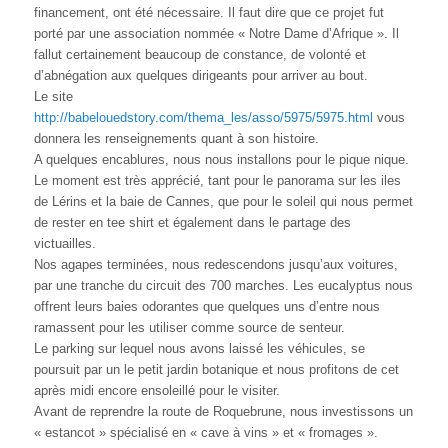
financement, ont été nécessaire. Il faut dire que ce projet fut
porté par une association nommée « Notre Dame d’Afrique ». Il
fallut certainement beaucoup de constance, de volonté et
d’abnégation aux quelques dirigeants pour arriver au bout.
Le site
http://babelouedstory.com/thema_les/asso/5975/5975.html
vous
donnera les renseignements quant à son histoire.
A quelques encablures, nous nous installons pour le pique nique.
Le moment est très apprécié, tant pour le panorama sur les iles
de Lérins et la baie de Cannes, que pour le soleil qui nous permet
de rester en tee shirt et également dans le partage des
victuailles.
Nos agapes terminées, nous redescendons jusqu’aux voitures,
par une tranche du circuit des 700 marches. Les eucalyptus nous
offrent leurs baies odorantes que quelques uns d’entre nous
ramassent pour les utiliser comme source de senteur.
Le parking sur lequel nous avons laissé les véhicules, se
poursuit par un le petit jardin botanique et nous profitons de cet
après midi encore ensoleillé pour le visiter.
Avant de reprendre la route de Roquebrune, nous investissons un
« estancot » spécialisé en « cave à vins » et « fromages ».